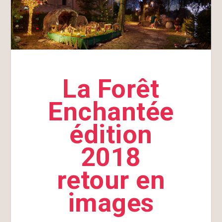
La Forêt
Enchantée
édition
2018
retour en
images