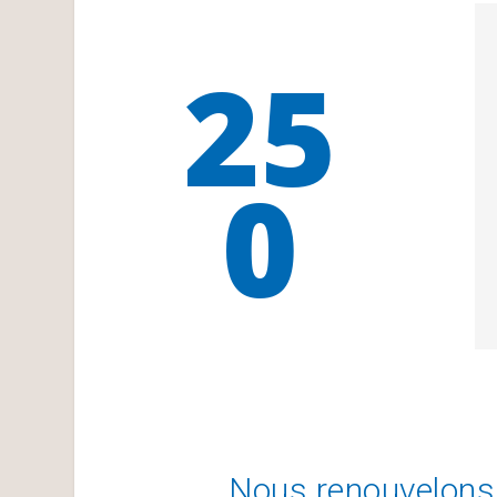
25
0
Nous renouvelons n