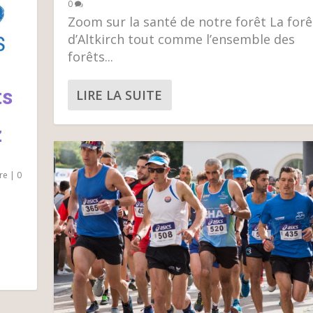
0
Zoom sur la santé de notre forêt La forê
d’Altkirch tout comme l’ensemble des
forêts...
ts
LIRE LA SUITE
z
re
|
0