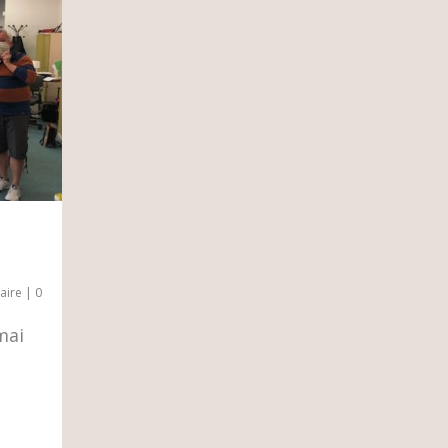
aire
|
0
mai