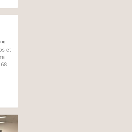
0
os et
re
 68