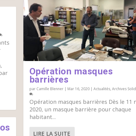
ants
r
,
Opération masques
par
barrières
par
Camille Blenner
|
Mar 16, 2020
|
Actualités
,
Archives Solid
Opération masques barrières Dès le 11 
2020, un masque barrière pour chaque
habitant...
ros
LIRE LA SUITE