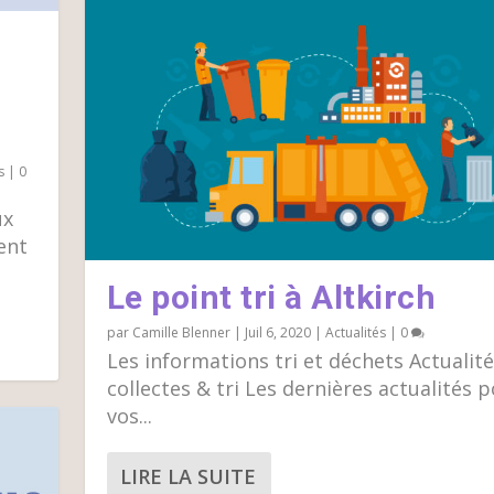
s
|
0
ux
ent
Le point tri à Altkirch
par
Camille Blenner
|
Juil 6, 2020
|
Actualités
|
0
Les informations tri et déchets Actualité
collectes & tri Les dernières actualités 
vos...
LIRE LA SUITE