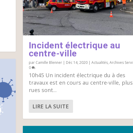
5
Incident électrique au
centre-ville
par
Camille Blenner
|
Déc 14, 2020
|
Actualités
,
Archives Serv
0
10h45 Un incident électrique du à des
travaux est en cours au centre-ville, plus
rues sont...
LIRE LA SUITE