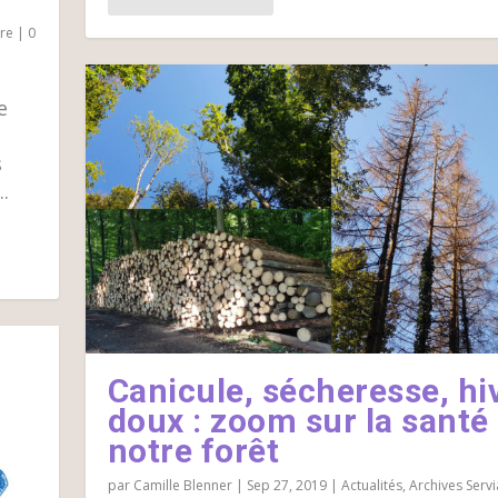
ire
|
0
a
e
s
.
Canicule, sécheresse, hi
doux : zoom sur la santé
notre forêt
par
Camille Blenner
|
Sep 27, 2019
|
Actualités
,
Archives Servi