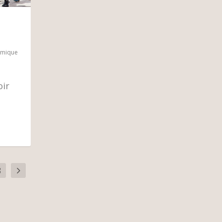
amique
oir
3