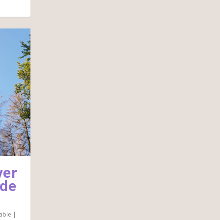
ver
 de
able
|