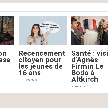
on
Recensement
Santé : vis
asse
citoyen pour
d’Agnès
les jeunes de
Firmin Le
16 ans
Bodo à
Altkirch
27 mars 2025
9 janvier 2023