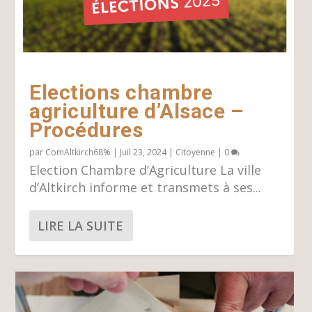
Elections chambre
agriculture d’Alsace –
Procédures
par
ComAltkirch68%
|
Juil 23, 2024
|
Citoyenne
|
0
Election Chambre d’Agriculture La ville
d’Altkirch informe et transmets à ses...
LIRE LA SUITE