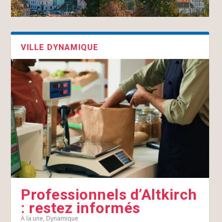
VILLE DYNAMIQUE
Professionnels d’Altkirch
: restez informés
À la une
,
Dynamique