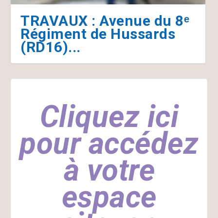
> DIM 30 AOÛT : Slow Up
TRAVAUX : Avenue du 8ᵉ
Sundgau
Régiment de Hussards
(RD16)...
Cliquez ici
pour accédez
à votre
espace
Professionnels d’Altkirch
Soutenons les
Altkirch simplifie vos
Fonctionnement des
: restez informés
commerces Altkirchois
démarches avec « Mon
services de la mairie