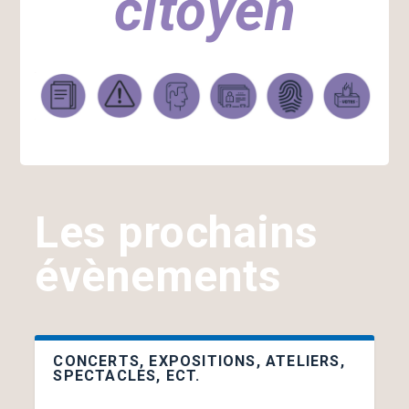
citoyen
Espace...
d’A...
Les prochains
évènements
CONCERTS, EXPOSITIONS, ATELIERS,
SPECTACLES, ECT.