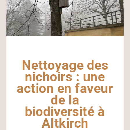
Nettoyage des
nichoirs : une
action en faveur
de la
biodiversité à
Altkirch