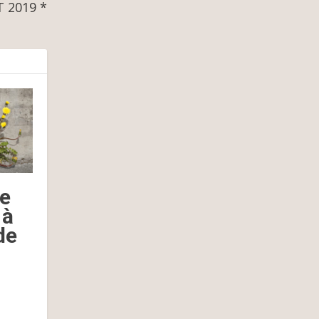
T 2019 *
e
 à
de