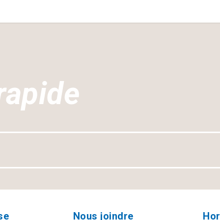
rapide
se
Nous joindre
Hor