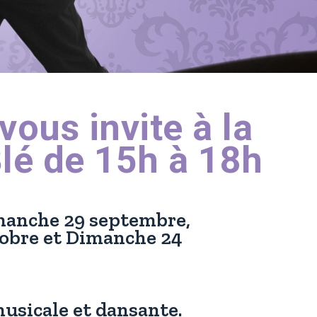
ous invite à la
Blé de 15h à 18h
manche 29 septembre,
obre et Dimanche 24
usicale et dansante.