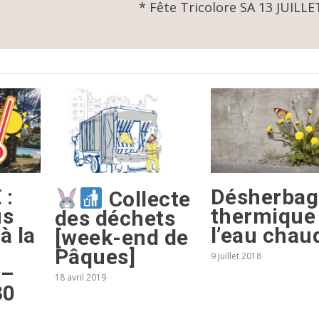
* Fête Tricolore SA 13 JUILLE
 :
Désherbag
Collecte
us
thermique
des déchets
à la
l’eau chau
[week-end de
Pâques]
9 juillet 2018
 –
18 avril 2019
30