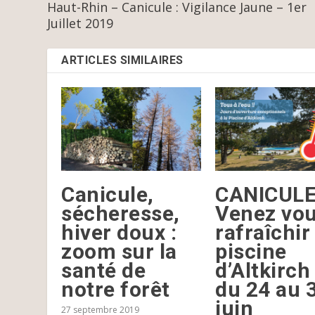
Haut-Rhin – Canicule : Vigilance Jaune – 1er
Juillet 2019
ARTICLES SIMILAIRES
Canicule,
CANICULE
sécheresse,
Venez vo
hiver doux :
rafraîchir 
zoom sur la
piscine
santé de
d’Altkirch
notre forêt
du 24 au 
juin
27 septembre 2019