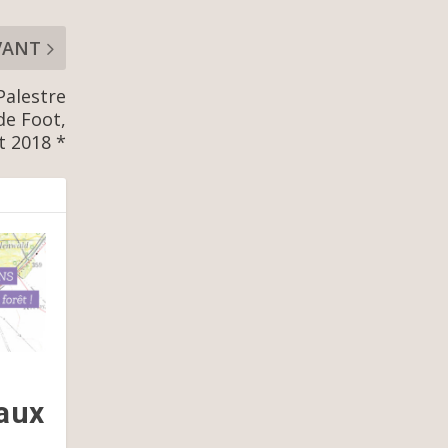
VANT
Palestre
de Foot,
t 2018 *
 aux