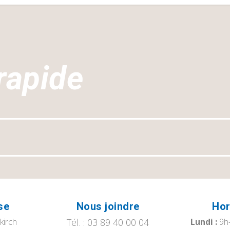
rapide
se
Nous joindre
Hor
tkirch
Tél. : 03 89 40 00 04
Lundi :
9h-