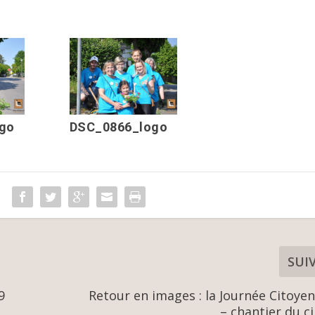
go
DSC_0866_logo
SUI
9
Retour en images : la Journée Citoye
– chantier du c