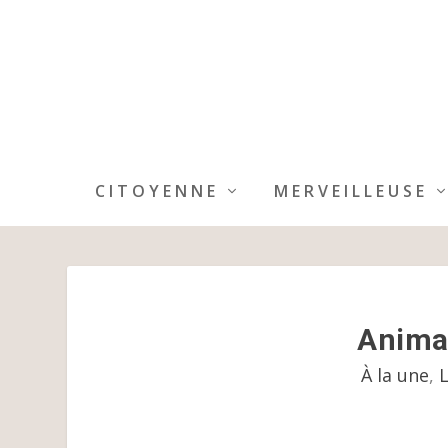
CITOYENNE
MERVEILLEUSE
Animat
À la une
,