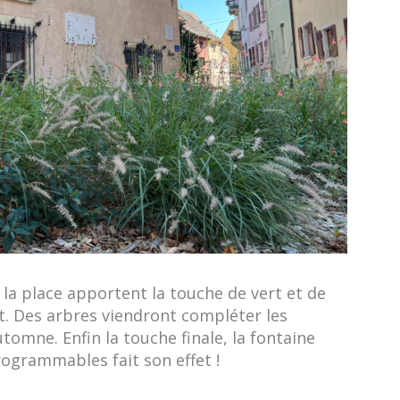
 la place apportent la touche de vert et de
t. Des arbres viendront compléter les
tomne. Enfin la touche finale, la fontaine
ogrammables fait son effet !