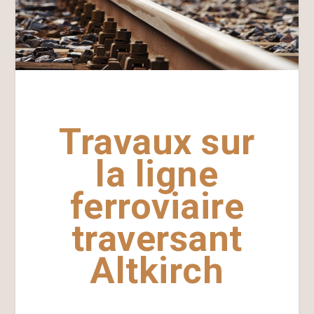
Travaux sur
la ligne
ferroviaire
traversant
Altkirch