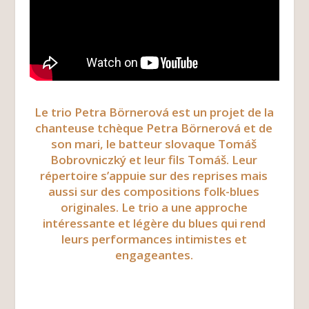
Le trio Petra Börnerová est un projet de la
chanteuse tchèque Petra Börnerová et de
son mari, le batteur slovaque Tomáš
Bobrovniczký et leur fils Tomáš. Leur
répertoire s’appuie sur des reprises mais
aussi sur des compositions folk-blues
originales. Le trio a une approche
intéressante et légère du blues qui rend
leurs performances intimistes et
engageantes.