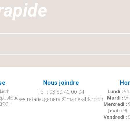
rapide
se
Nous joindre
Hor
tkirch
Tél. : 03 89 40 00 04
Lundi :
9h-
épublique
Mardi :
9h
secretariat.general@mairie-altkirch.fr
KIRCH
Mercredi :
9
Jeudi :
9h-
Vendredi :
9