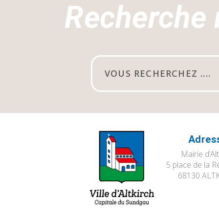
Recherche 
Adres
Mairie d’Al
5 place de la R
68130 ALT