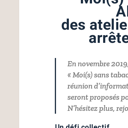
A
des atelie
arrêt
En novembre 2019, 
« Moi(s) sans tabac
réunion d’informati
seront proposés po
N’hésitez plus, rej
Un défi collectif