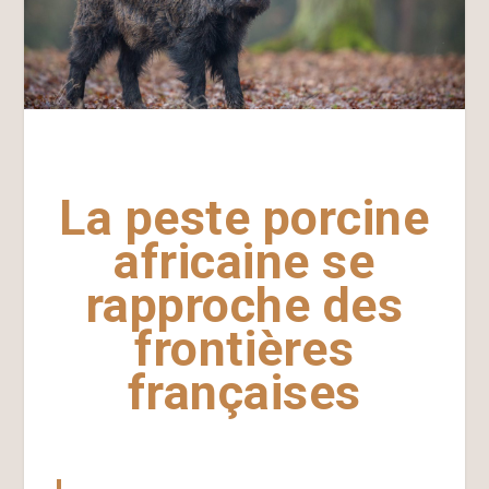
La peste porcine
africaine se
rapproche des
frontières
françaises