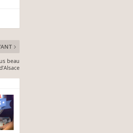
VANT
lus beau
d’Alsace