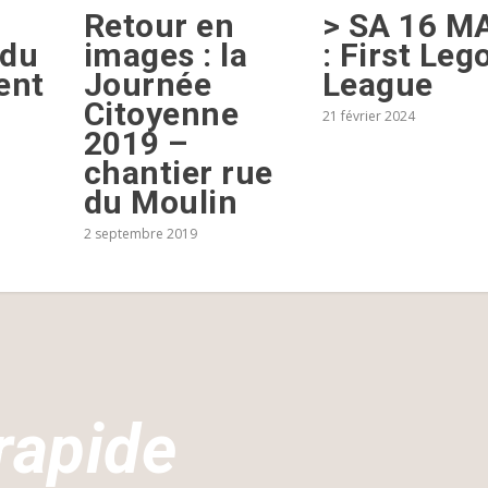
Retour en
> SA 16 M
images : la
 du
: First Leg
Journée
ent
League
Citoyenne
21 février 2024
2019 –
chantier rue
du Moulin
2 septembre 2019
rapide