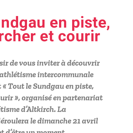
undgau en piste,
cher et courir
sir de vous inviter à découvrir
d’athlétisme intercommunale
t « Tout le Sundgau en piste,
urir », organisé en partenariat
étisme d’Altkirch. La
éroulera le dimanche 21 avril
et d’être un moment