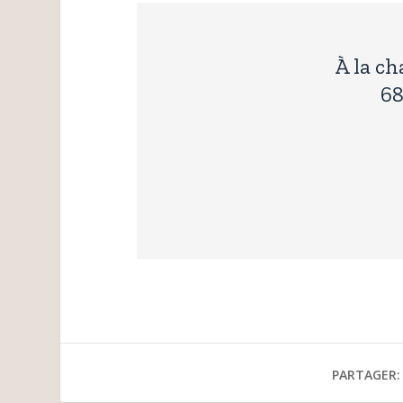
À la c
6
PARTAGER: