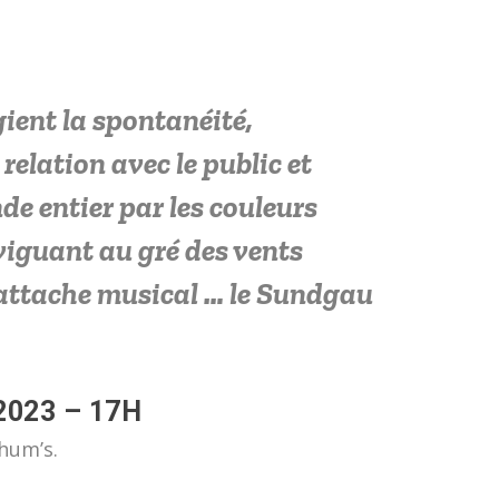
gient la spontanéité,
 relation avec le public et
e entier par les couleurs
viguant au gré des vents
’attache musical … le Sundgau
023 – 17H
hum’s.