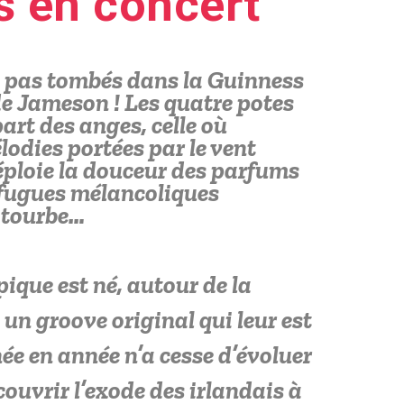
s en concert
t pas tombés dans la Guinness
de Jameson !
Les quatre potes
art des anges, celle où
lodies portées par le vent
éploie la douceur des parfums
s fugues mélancoliques
 tourbe…
pique est né, autour de la
 un groove original qui leur est
née en année n’a cesse d’évoluer
couvrir l’exode des irlandais à