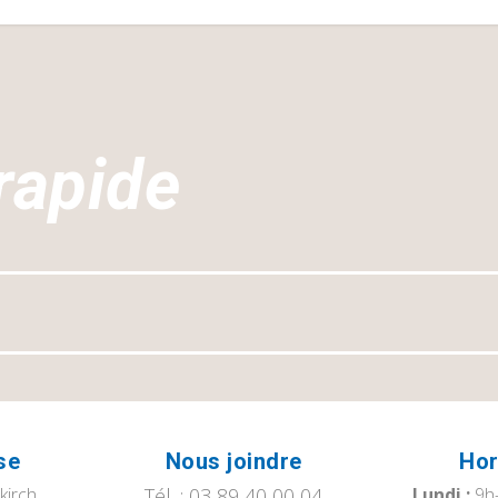
rapide
se
Nous joindre
Hor
tkirch
Tél. : 03 89 40 00 04
Lundi :
9h-