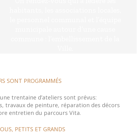
Un rendez-vous qui a fédéré les
habitants, les associations locales,
le personnel communal et l’équipe
municipale autour d’une cause
commune : l’embellissement de la
Ville.
ERS SONT PROGRAMMÉS
une trentaine d’ateliers sont prévus:
 travaux de peinture, réparation des décors
re entretien du parcours Vita.
OUS, PETITS ET GRANDS