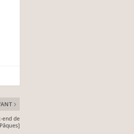
VANT
k-end de
Pâques]