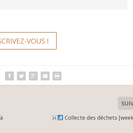
SCRIVEZ-VOUS !
SUI
 à
Collecte des déchets [wee