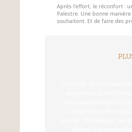
Après l’effort, le réconfort :
Palestre. Une bonne manière 
souhaitent. Et de faire des pr
PLU
En 2018, la Journée ci
majestueux de l’entré
fresque murale à la sa
cimetières, de rep
morts, de décaper les g
fleurir les parterr