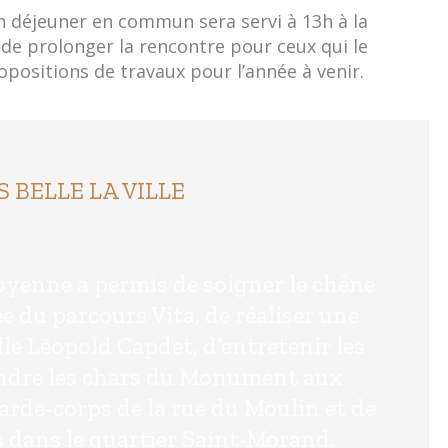
 un déjeuner en commun sera servi à 13h à la
de prolonger la rencontre pour ceux qui le
opositions de travaux pour l’année à venir.
S BELLE LA VILLE
toyenne a permis de soigner le chêne
e du parcours Vita, de réaliser une
lle Léopold Capdet, d’entretenir les
eindre les chars du Monument aux
arde-corps de la rue du Moulin et de
es dans le quartier Saint-Morand.