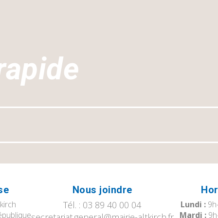
rapide
se
Nous joindre
Hor
tkirch
Tél. : 03 89 40 00 04
Lundi :
9h-
épublique
Mardi :
9h
secretariat.general@mairie-altkirch.fr