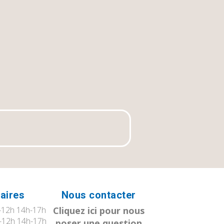
aires
Nous contacter
12h 14h-17h
Cliquez ici pour nous
-12h 14h-17h
poser une question