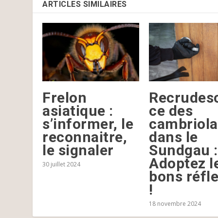
ARTICLES SIMILAIRES
Frelon
Recrudes
asiatique :
ce des
s’informer, le
cambriol
reconnaitre,
dans le
le signaler
Sundgau :
Adoptez l
30 juillet 2024
bons réfl
!
18 novembre 2024