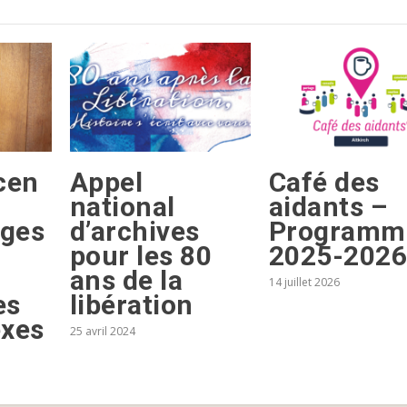
cen
Appel
Café des
national
aidants –
ages
d’archives
Programm
pour les 80
2025-202
ans de la
14 juillet 2026
es
libération
exes
25 avril 2024