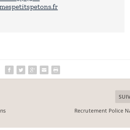
espetitspetons.fr
SUI
ons
Recrutement Police N