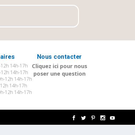
aires
Nous contacter
12h 14h-17h
Cliquez ici pour nous
-12h 14h-17h
poser une question
h-12h 14h-17h
12h 14h-17h
h-12h 14h-17h