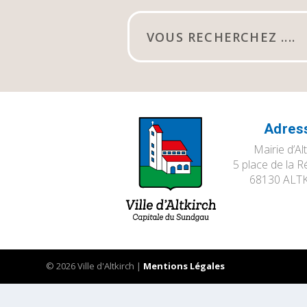
Adres
Mairie d’Al
5 place de la R
68130 ALT
© 2026 Ville d'Altkirch |
Mentions Légales