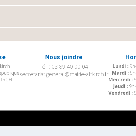
se
Nous joindre
Hor
tkirch
Tél. : 03 89 40 00 04
Lundi :
9h-
épublique
Mardi :
9h
secretariat.general@mairie-altkirch.fr
KIRCH
Mercredi :
9
Jeudi :
9h-
Vendredi :
9